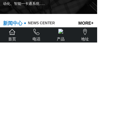
动化、智能一卡通系统......
新闻中心
MORE+
NEWS CENTER
[公司新闻]
智能建筑提供的工作环境是怎样的
首页
电话
产品
地址
[公司新闻]
重庆安防监控应用未来
[公司新闻]
智能建筑的内容
[行业动态]
智能监控系统逐渐取代传统监控
[行业动态]
指纹解锁在安防领域内的应用模式
[行业动态]
小家庭安防智能化发展方向
[行业动态]
无线安防监控系统正在向市场进军
[行业动态]
智能家居为智慧社区铺路 智慧城市是......
解决方案
MORE+
THE SOLUTION
智慧小区
有线电视系统
智慧景区
背景音乐广播系统